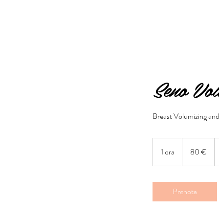
Seno Vol
Breast Volumizing and
80
euro
1 ora
1
80 €
o
r
Prenota