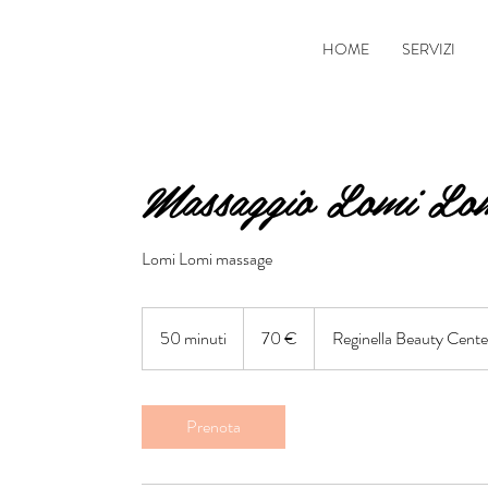
HOME
SERVIZI
Massaggio Lomi Lo
Lomi Lomi massage
70
euro
50 minuti
5
70 €
Reginella Beauty Cent
0
m
i
Prenota
n
u