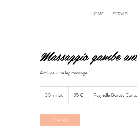
HOME
SERVIZI
Massaggio gambe antic
Anti-cellulite leg massage
35
euro
30 minuti
3
35 €
Reginella Beauty Cent
0
m
i
Prenota
n
u