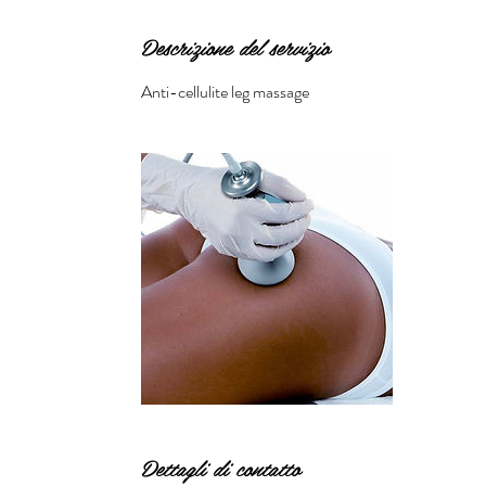
t
i
Descrizione del servizio
Anti-cellulite leg massage
Dettagli di contatto