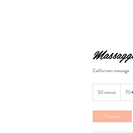
Massaggi
Californian massage
70
euro
50 minuti
5
70 
0
m
i
Prenota
n
u