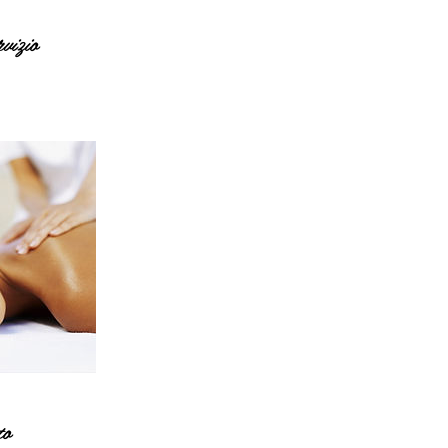
rvizio
to