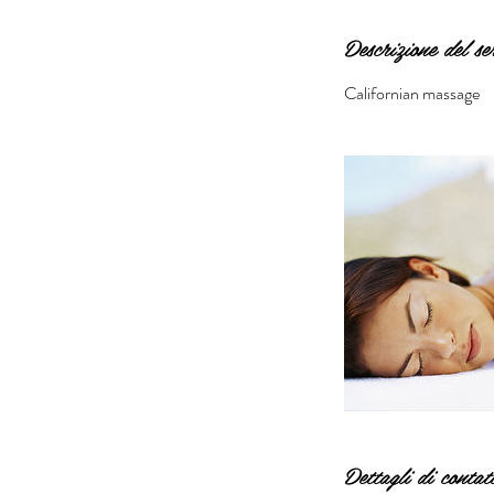
t
i
Descrizione del se
Californian massage
Dettagli di contat