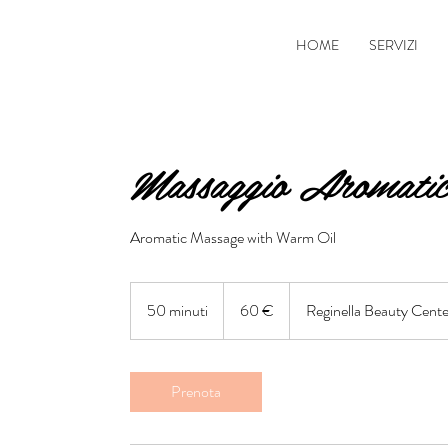
HOME
SERVIZI
Massaggio Aromatic
Aromatic Massage with Warm Oil
60
euro
50 minuti
5
60 €
Reginella Beauty Cent
0
m
i
Prenota
n
u