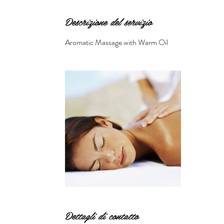
t
i
Descrizione del servizio
Aromatic Massage with Warm Oil
Dettagli di contatto