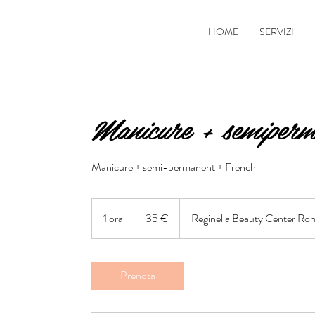
HOME
SERVIZI
Manicure + semiperm
Manicure + semi-permanent + French
35
euro
1 ora
1
35 €
Reginella Beauty Center Ro
o
r
Prenota