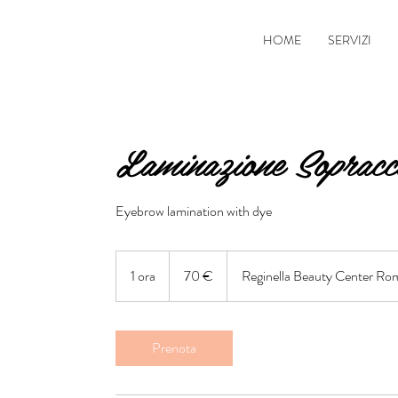
HOME
SERVIZI
Laminazione Sopracci
Eyebrow lamination with dye
70
euro
1 ora
1
70 €
Reginella Beauty Center Ro
o
r
Prenota