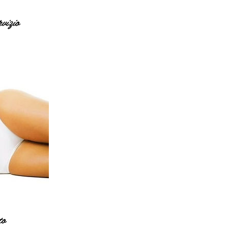
rvizio
to