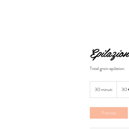
Epilazion
Total groin epilation
30
euro
30 minuti
3
30 
0
m
i
Prenota
n
u