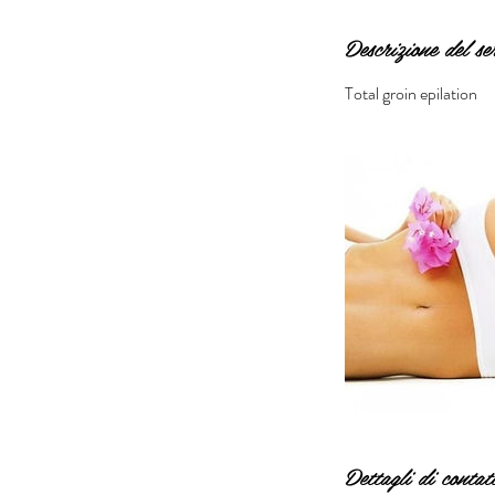
t
i
Descrizione del se
Total groin epilation
Dettagli di contat