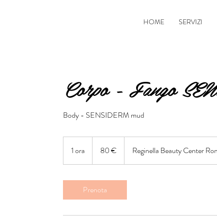
HOME
SERVIZI
Corpo - Fango S
Body - SENSIDERM mud
80
euro
1 ora
1
80 €
Reginella Beauty Center Ro
o
r
Prenota