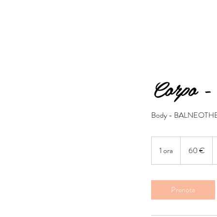
Corpo
Body - BALNEOTH
60
euro
1 ora
1
60 €
o
r
Prenota