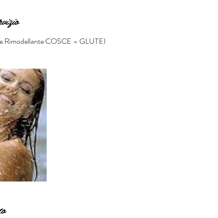
rvizio
lite Rimodellante COSCE – GLUTEI
to