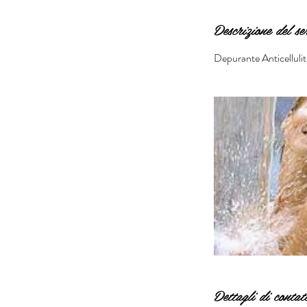
Descrizione del se
Depurante Anticellu
Dettagli di contat