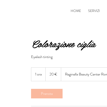
HOME
SERVIZI
Colorazione ciglia
Eyelash tinting
20
euro
1 ora
1
20 €
Reginella Beauty Center Ro
o
r
Prenota